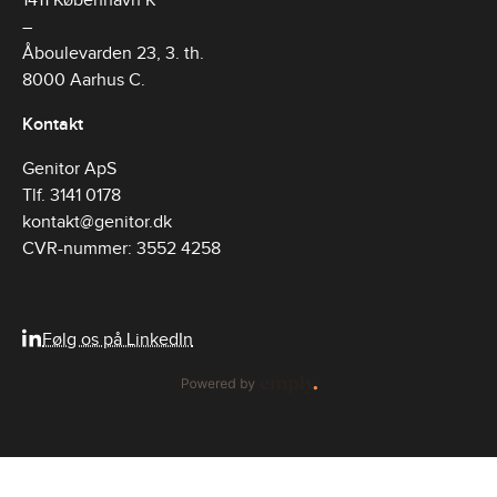
1411 København K
–
Åboulevarden 23, 3. th.
8000 Aarhus C.
Kontakt
Genitor ApS
Tlf. 3141 0178
kontakt@genitor.dk
CVR-nummer: 3552 4258
Følg os på LinkedIn
Powered by Emply