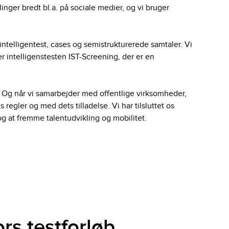
llinger bredt bl.a. på sociale medier, og vi bruger
telligentest, cases og semistrukturerede samtaler. Vi
 intelligenstesten IST-Screening, der er en
t”. Og når vi samarbejder med offentlige virksomheder,
 regler og med dets tilladelse. Vi har tilsluttet os
 og at fremme talentudvikling og mobilitet.
rs testforløb