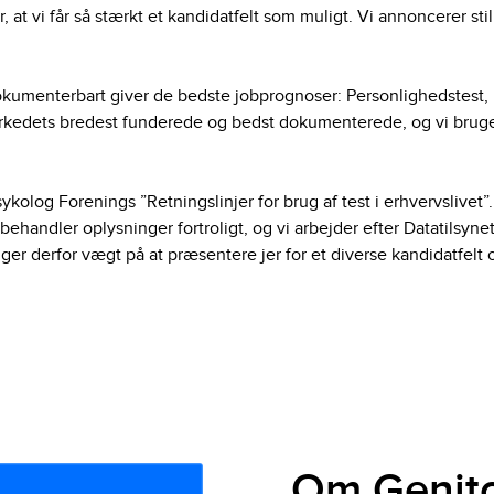
er, at vi får så stærkt et kandidatfelt som muligt. Vi annoncerer sti
kumenterbart giver de bedste jobprognoser: Personlighedstest, in
rkedets bredest funderede og bedst dokumenterede, og vi bruger
Psykolog Forenings ”Retningslinjer for brug af test i erhvervslive
behandler oplysninger fortroligt, og vi arbejder efter Datatilsynets
lægger derfor vægt på at præsentere jer for et diverse kandidatfelt
Om Genito