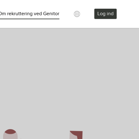
Om rekruttering ved Genitor
Log ind