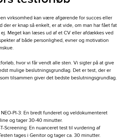
i en virksomhed kan være afgørende for succes eller
 der er knap så enkelt, er at vide, om man har fået fat
er ej. Meget kan læses ud af et CV eller afdækkes ved
pekter af både personlighed, evner og motivation
mskue.
forløb, hvor vi får vendt alle sten. Vi sigter på at give
bedst mulige beslutningsgrundlag. Det er test, der er
som tilsammen giver det bedste beslutningsgrundlag.
 NEO-PI-3: En bredt funderet og veldokumenteret
nline og tager 30-40 minutter.
T-Screening: En nuanceret test til vurdering af
Testen tages i Genitor og tager ca. 30 minutter.