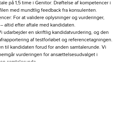
le på 1,5 time i Genitor: Drøftelse af kompetencer i
ofilen med mundtlig feedback fra konsulenten.
encer: For at validere oplysninger og vurderinger,
 – altid efter aftale med kandidaten.
i udarbejder en skriftlig kandidatvurdering, og den
rapportering af testforløbet og referencetagningen.
n til kandidaten forud for anden samtalerunde. Vi
emgår vurderingen for ansættelsesudvalget i
en samtalerunde.