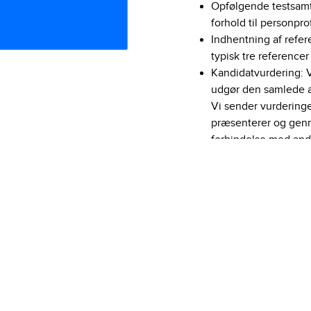
Opfølgende testsamta
forhold til personpr
Indhentning af refer
typisk tre referencer
Kandidatvurdering: V
udgør den samlede af
Vi sender vurderinge
præsenterer og genn
forbindelse med and
Kontakt
Genitor ApS