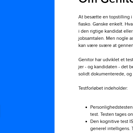
At besætte en topstilling 
fiasko. Ganske enkelt. Hvad
i den rigtige kandidat ell
jobsamtalen. Men nogle as
kan være svære at genne
Genitor har udviklet et test
jer - og kandidaten - det 
solidt dokumenterede, og 
Testforløbet indeholder:
Personlighedstesten
test. Testen tages o
Den kognitive test IS
generel intelligens. 